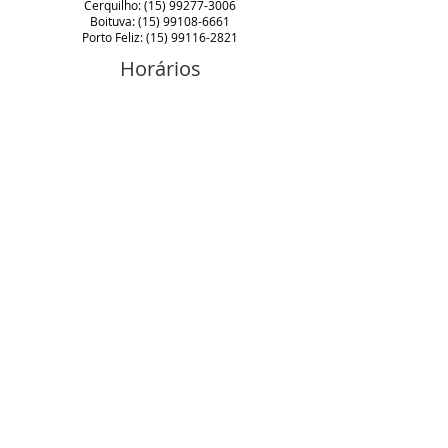
Cerquilho: (15) 99277-3006
Boituva: (15) 99108-6661
Porto Feliz: (15) 99116-2821
Horários
Segunda – Sexta 08:00 – 18:00
Sábado (somente Tatuí e Porto Feliz)
08:00 – 12:00
Nossos Endereços
UNIDADE TATUÍ
Av. Dr. Sales Gomes,184
Centro, Tatuí - SP,
18270-690