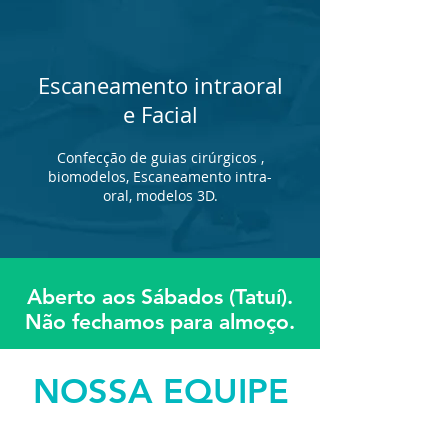
Escaneamento intraoral
e Facial
Confecção de guias cirúrgicos ,
biomodelos, Escaneamento intra-
oral, modelos 3D.
Aberto aos Sábados (Tatuí).
Não fechamos para almoço.
NOSSA EQUIPE